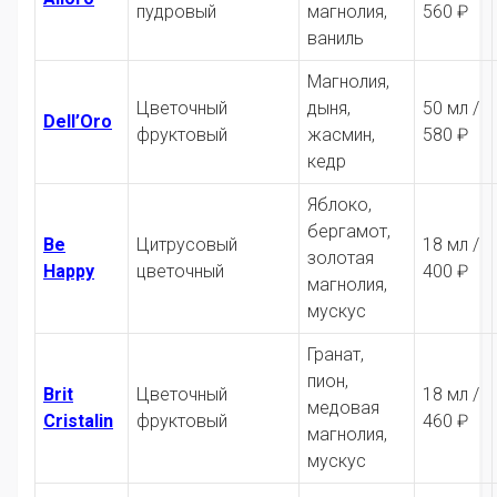
пудровый
магнолия,
560 ₽
ваниль
Магнолия,
Цветочный
дыня,
50 мл /
Dell’Oro
фруктовый
жасмин,
580 ₽
кедр
Яблоко,
бергамот,
Be
Цитрусовый
18 мл /
золотая
Happy
цветочный
400 ₽
магнолия,
мускус
Гранат,
пион,
Brit
Цветочный
18 мл /
медовая
Cristalin
фруктовый
460 ₽
магнолия,
мускус