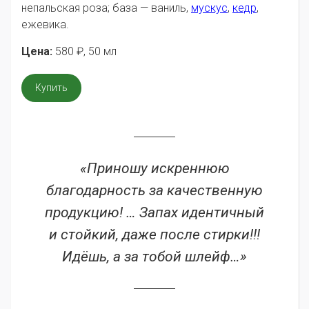
непальская роза; база — ваниль,
мускус
,
кедр
,
ежевика.
Цена:
580
₽
, 50 мл
Купить
«Приношу искреннюю
благодарность за качественную
продукцию! … Запах идентичный
и стойкий, даже после стирки!!!
Идёшь, а за тобой шлейф…»