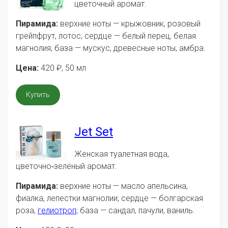
цветочный аромат.
Пирамида:
верхние ноты — крыжовник, розовый
грейпфрут, лотос; сердце — белый перец, белая
магнолия; база — мускус, древесные ноты, амбра.
Цена:
420
₽
, 50 мл
Купить
Jet Set
Женская туалетная вода,
цветочно‑зелёный аромат.
Пирамида:
верхние ноты — масло апельсина,
фиалка, лепестки магнолии; сердце — болгарская
роза,
гелиотроп
; база — сандал, пачули, ваниль.