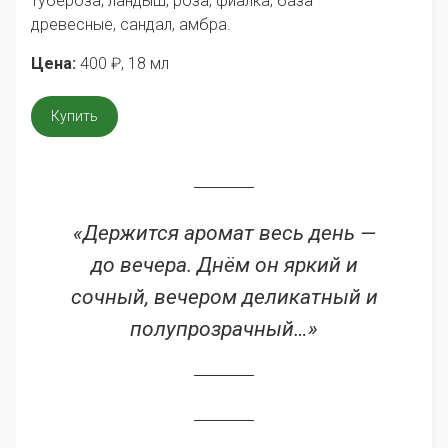
тубероза, ландыш, роза, фиалка; база —
древесные, сандал, амбра.
Цена:
400
₽
, 18 мл
Купить
«Держится аромат весь день —
до вечера. Днём он яркий и
сочный, вечером деликатный и
полупрозрачный…»