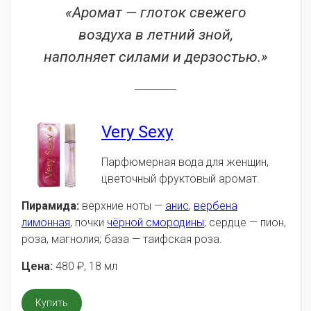
«Аромат — глоток свежего
воздуха в летний зной,
наполняет силами и дерзостью.»
Very Sexy
Парфюмерная вода для женщин,
цветочный фруктовый аромат.
Пирамида:
верхние ноты —
анис
,
вербена
лимонная
, почки
чёрной смородины
; сердце — пион,
роза, магнолия; база — таифская роза.
Цена:
480
₽
, 18 мл
Купить