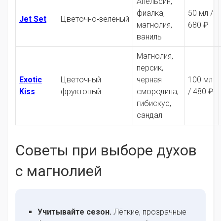
Апельсин,
фиалка,
50 мл /
Jet Set
Цветочно‑зелёный
магнолия,
680 ₽
ваниль
Магнолия,
персик,
Exotic
Цветочный
черная
100 мл
Kiss
фруктовый
смородина,
/ 480 ₽
гибискус,
сандал
Советы при выборе духов
с магнолией
Учитывайте сезон.
Лёгкие, прозрачные