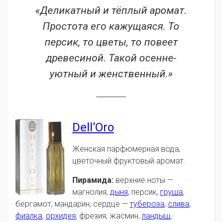
«Деликатный и тёплый аромат.
Простота его кажущаяся. То
персик, то цветы, то повеет
древесиной. Такой осенне-
уютный и женственный.»
Dell’Oro
Женская парфюмерная вода,
цветочный фруктовый аромат.
Пирамида:
верхние ноты —
магнолия,
дыня
, персик,
груша
,
бергамот, мандарин; сердце —
тубероза
,
слива
,
фиалка
,
орхидея
, фрезия, жасмин,
ландыш
,