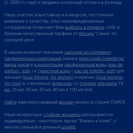
(с 2000-го года) и продажа коллекций оптом и в розницу.
Наше участие в выставках и конкурсах, постоянное
внимание к качеству, опыт квалифицированных
сотрудников позволяет Вам
выбрать в подарок
себе и
близким качественный парфюм от
бренда
"Санни" по
хорошей цене.
В нашем интернет магазине
широкий ассортимент
парфюмерных композиций
разных
категорий/семейств/
видов
духов
в
концентрации
парфюмерной воды
(
eau de
parfum - edp
) и
туалетной воды
(
eau de toilette - edt
) для
женщин (
pour femme, for women
) и мужчин (
pour homme,
for men
) в стеклянных
флаконах
со
спреем
объемом
18
мл
, 25 мл, 50 мл, 60 мл, 80 мл и 100 мл (ml).
Найти
заинтересовавший
аромат
можно в строке ПОИСК.
Наши интересные
стойкие ароматы
раскрываются
индивидуально - некоторые звучат "близко к коже", у
многих сильный и длинный
шлейф
.