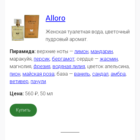
Alloro
Женская туалетная вода, цветочный
пудровый аромат.
Пирамида:
верхние ноты —
лимон
,
мандарин
,
маракуйя,
персик
,
бергамот
; сердце —
жасмин
,
магнолия,
фрезия
,
водяная лилия
, цветок апельсина,
пион
,
майская роза
; база —
ваниль
,
сандал
,
амбра
,
ветивер
,
пачули
.
Цена:
560
₽
, 50 мл
Купить