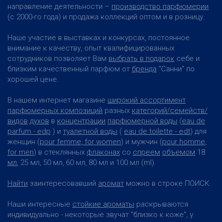
направление деятельности –
производство парфюмерии
(с 2000-го года) и продажа коллекций оптом и в розницу.
Наше участие в выставках и конкурсах, постоянное
внимание к качеству, опыт квалифицированных
сотрудников позволяет Вам
выбрать в подарок
себе и
близким качественный парфюм от
бренда
"Санни" по
хорошей цене.
В нашем интернет магазине
широкий ассортимент
парфюмерных композиций
разных
категорий/семейств/
видов
духов
в
концентрации
парфюмерной воды
(
eau de
parfum - edp
) и
туалетной воды
(
eau de toilette - edt
) для
женщин (
pour femme, for women
) и мужчин (
pour homme,
for men
) в стеклянных
флаконах
со
спреем
объемом
18
мл
, 25 мл, 50 мл, 60 мл, 80 мл и 100 мл (ml).
Найти
заинтересовавший
аромат
можно в строке ПОИСК.
Наши интересные
стойкие ароматы
раскрываются
индивидуально - некоторые звучат "близко к коже", у