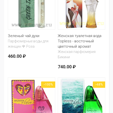
Зеленый чай духи
Женская туалетная вода
Topless - восточный
Парфюмерные воды для
цветочный аромат
женщин 🌹 Роза
Женская парфюмерия
460.00 ₽
Бикини
740.00 ₽
--100%
--68%