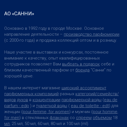
АО «САННИ»
Основано в 1992 году в городе Москве. Основное
направление деятельности –
производство парфюмерии
(с 2000-го года) и продажа коллекций оптом и в розницу.
Наше участие в выставках и конкурсах, постоянное
внимание к качеству, опыт квалифицированных
сотрудников позволяет Вам
выбрать в подарок
себе и
близким качественный парфюм от
бренда
"Санни" по
хорошей цене.
В нашем интернет магазине
широкий ассортимент
парфюмерных композиций
разных
категорий/семейств/
видов
духов
в
концентрации
парфюмерной воды
(
eau de
parfum - edp
) и
туалетной воды
(
eau de toilette - edt
) для
женщин (
pour femme, for women
) и мужчин (
pour homme,
for men
) в стеклянных
флаконах
со
спреем
объемом
18
мл
, 25 мл, 50 мл, 60 мл, 80 мл и 100 мл (ml).