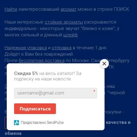
Найти
заинтересовавший
аромат
можно в строке ПОИСК.
Наши интересные
стойкие ароматы
раскрываются
индивидуально - некоторые звучат "близко к коже", у
многих сильный и длинный
шлейф
.
Надежная упаковка
и
отправка
в течение 1 дня.
Дойдёт к Вам без повреждений.
Почти
бесплатная доставка
по Москве, Санкт-Петербургу
и по всей России - от 99 руб. - по почте и через ТК
позволяют получить заказ вовремя.
Скидка 5%
на весь каталог! За
подписку на наши новости.
Скидки за объем
- до 35% позволяют покупать наш
*
парфюм по ценам ниже акций и распродаж т.н. "черной
пятницы".
Подписаться
Возможность познакомиться с ароматом до покупки -
Гарантия качества и
Заказать пробники. Бесплатно.
Предоставлено SendPulse
обмена
: