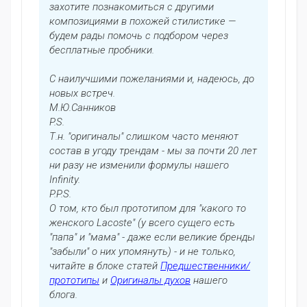
захотите познакомиться с другими
композициями в похожей стилистике —
будем рады помочь с подбором через
бесплатные пробники.
С наилучшими пожеланиями и, надеюсь, до
новых встреч.
М.Ю.Санников
P.S.
Т.н. "оригиналы" слишком часто меняют
состав в угоду трендам - мы за почти 20 лет
ни разу не изменили формулы нашего
Infinity.
P.P.S.
О том, кто был прототипом для "какого то
женского Lacoste" (у всего сущего есть
"папа" и "мама" - даже если великие бренды
"забыли" о них упомянуть) - и не только,
читайте в блоке статей
Предшественники/
прототипы
и
Оригиналы духов
нашего
блога.