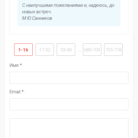
С наилучшими пожеланиями и, надеюсь, до
новых встреч.
М.Ю.Санников
1-16
17-32
33-48
...
689-704
705-718
Имя *:
Email *: