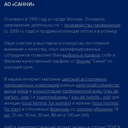
АО «САННИ»
Основано в 1992 году в городе Москве. Основное
направление деятельности –
производство парфюмерии
(с 2000-го года) и продажа коллекций оптом и в розницу.
Наше участие в выставках и конкурсах, постоянное
внимание к качеству, опыт квалифицированных
сотрудников позволяет Вам
выбрать в подарок
себе и
близким качественный парфюм от
бренда
"Санни" по
хорошей цене.
В нашем интернет магазине
широкий ассортимент
парфюмерных композиций
разных
категорий/семейств/
видов
духов
в
концентрации
парфюмерной воды
(
eau de
parfum - edp
) и
туалетной воды
(
eau de toilette - edt
) для
женщин (
pour femme, for women
) и мужчин (
pour homme,
for men
) в стеклянных
флаконах
со
спреем
объемом
18
мл
, 25 мл, 50 мл, 60 мл, 80 мл и 100 мл (ml).
Найти
заинтересовавший
аромат
можно в строке ПОИСК.