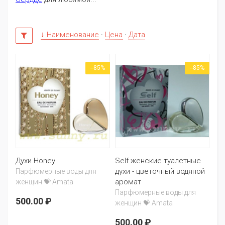
↓ Наименование
·
Цена
·
Дата
--85%
--85%
Духи Honey
Self женские туалетные
духи - цветочный водяной
Парфюмерные воды для
аромат
женщин 💝 Amata
Парфюмерные воды для
500.00 ₽
женщин 💝 Amata
500.00 ₽