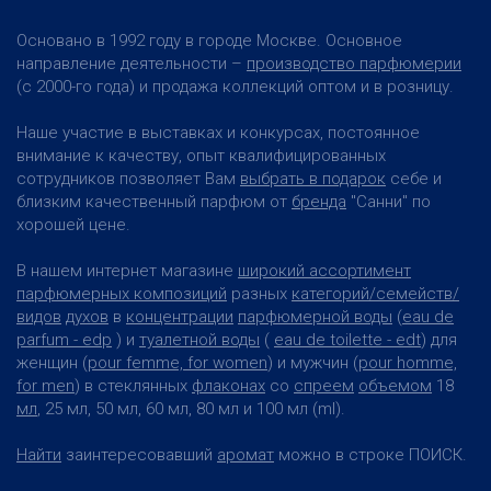
Основано в 1992 году в городе Москве. Основное
направление деятельности –
производство парфюмерии
(с 2000-го года) и продажа коллекций оптом и в розницу.
Наше участие в выставках и конкурсах, постоянное
внимание к качеству, опыт квалифицированных
сотрудников позволяет Вам
выбрать в подарок
себе и
близким качественный парфюм от
бренда
"Санни" по
хорошей цене.
В нашем интернет магазине
широкий ассортимент
парфюмерных композиций
разных
категорий/семейств/
видов
духов
в
концентрации
парфюмерной воды
(
eau de
parfum - edp
) и
туалетной воды
(
eau de toilette - edt
) для
женщин (
pour femme, for women
) и мужчин (
pour homme,
for men
) в стеклянных
флаконах
со
спреем
объемом
18
мл
, 25 мл, 50 мл, 60 мл, 80 мл и 100 мл (ml).
Найти
заинтересовавший
аромат
можно в строке ПОИСК.