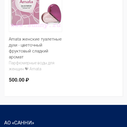
Amata женские туалетные
духи - цветочный
фруктовый сладкий
аромат
Парфюмерные воды для
женщин 💝 Amata
500.00 ₽
АО «САННИ»