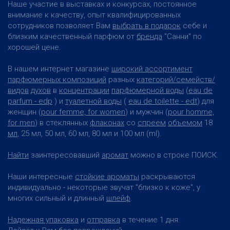
Наше участие в выставках и конкурсах, постоянное
внимание к качеству, опыт квалифицированных
сотрудников позволяет Вам
выбрать в подарок
себе и
близким качественный парфюм от
бренда
"Санни" по
хорошей цене.
В нашем интернет магазине
широкий ассортимент
парфюмерных композиций
разных
категорий/семейств/
видов
духов
в
концентрации
парфюмерной воды
(
eau de
parfum - edp
) и
туалетной воды
(
eau de toilette - edt
) для
женщин (
pour femme, for women
) и мужчин (
pour homme,
for men
) в стеклянных
флаконах
со
спреем
объемом
18
мл
, 25 мл, 50 мл, 60 мл, 80 мл и 100 мл (ml).
Найти
заинтересовавший
аромат
можно в строке ПОИСК.
Наши интересные
стойкие ароматы
раскрываются
индивидуально - некоторые звучат "близко к коже", у
многих сильный и длинный
шлейф
.
Надежная упаковка
и
отправка
в течение 1 дня.