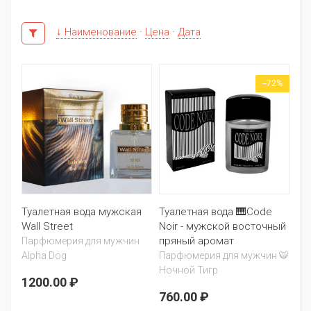
↓ Наименование
·
Цена
·
Дата
--72%
Туалетная вода мужская
Туалетная вода 🎹Code
Wall Street
Noir - мужской восточный
пряный аромат
Парфюмерия для мужчин
Alpha Dog
Парфюмерия для мужчин 🐯
Ночной Тигр
1200.00 ₽
760.00 ₽