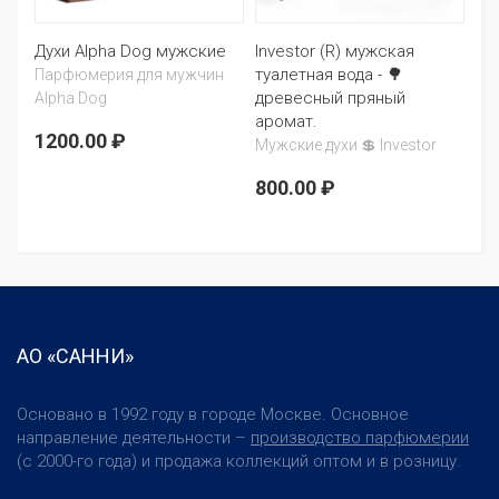
Духи Alpha Dog мужские
Investor (R) мужская
туалетная вода - 🌳
Парфюмерия для мужчин
древесный пряный
Alpha Dog
аромат.
1200.00 ₽
Мужские духи 💲 Investor
800.00 ₽
АО «САННИ»
Основано в 1992 году в городе Москве. Основное
направление деятельности –
производство парфюмерии
(с 2000-го года) и продажа коллекций оптом и в розницу.