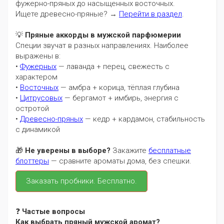
фужерно-пряных до насыщенных восточных.
Ищете древесно-пряные? →
Перейти в раздел
.
💡
Пряные аккорды в мужской парфюмерии
Специи звучат в разных направлениях. Наиболее
выражены в:
•
Фужерных
— лаванда + перец, свежесть с
характером
•
Восточных
— амбра + корица, тёплая глубина
•
Цитрусовых
— бергамот + имбирь, энергия с
остротой
•
Древесно-пряных
— кедр + кардамон, стабильность
с динамикой
🎁
Не уверены в выборе?
Закажите
бесплатные
блоттеры
— сравните ароматы дома, без спешки.
Заказать пробники. Бесплатно.
❓
Частые вопросы
Как выбрать пряный мужской аромат?