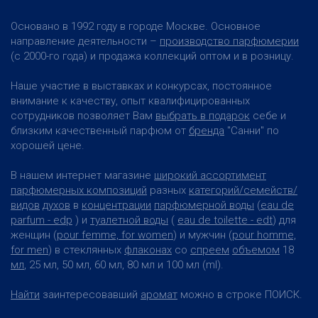
Основано в 1992 году в городе Москве. Основное
направление деятельности –
производство парфюмерии
(с 2000-го года) и продажа коллекций оптом и в розницу.
Наше участие в выставках и конкурсах, постоянное
внимание к качеству, опыт квалифицированных
сотрудников позволяет Вам
выбрать в подарок
себе и
близким качественный парфюм от
бренда
"Санни" по
хорошей цене.
В нашем интернет магазине
широкий ассортимент
парфюмерных композиций
разных
категорий/семейств/
видов
духов
в
концентрации
парфюмерной воды
(
eau de
parfum - edp
) и
туалетной воды
(
eau de toilette - edt
) для
женщин (
pour femme, for women
) и мужчин (
pour homme,
for men
) в стеклянных
флаконах
со
спреем
объемом
18
мл
, 25 мл, 50 мл, 60 мл, 80 мл и 100 мл (ml).
Найти
заинтересовавший
аромат
можно в строке ПОИСК.