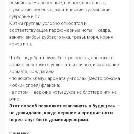
семейства – древесные, пряные, восточные,
фужерные, зелёные, акватические, гурманские,
пудровые и т.д.
К этим группам условно относятся и
соответствующие парфюмерные ноты – кедра,
ванили, амбры, дубового мха, травы, моря, корня
ириса и т.д.
Чтобы подобрать духи, быстро понять, насколько
аромат «подходит», услышать и начало, и окончание
аромата, предлагаем:
- понюхать «базу» аромата у «горла» (место обжима
«юбки» спрея) флакона;
- а потом – верхние ноты духов на блоттере или на
руке.
Этот способ позволяет «заглянуть в будущее» —
не дожидаясь, когда верхние и средние ноты
перестанут быть доминирующими.
Почему?