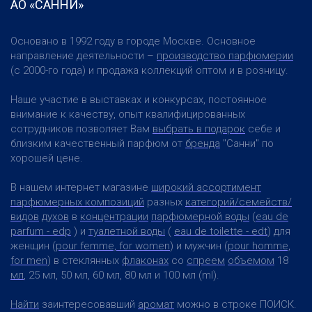
АО «САННИ»
Основано в 1992 году в городе Москве. Основное
направление деятельности –
производство парфюмерии
(с 2000-го года) и продажа коллекций оптом и в розницу.
Наше участие в выставках и конкурсах, постоянное
внимание к качеству, опыт квалифицированных
сотрудников позволяет Вам
выбрать в подарок
себе и
близким качественный парфюм от
бренда
"Санни" по
хорошей цене.
В нашем интернет магазине
широкий ассортимент
парфюмерных композиций
разных
категорий/семейств/
видов
духов
в
концентрации
парфюмерной воды
(
eau de
parfum - edp
) и
туалетной воды
(
eau de toilette - edt
) для
женщин (
pour femme, for women
) и мужчин (
pour homme,
for men
) в стеклянных
флаконах
со
спреем
объемом
18
мл
, 25 мл, 50 мл, 60 мл, 80 мл и 100 мл (ml).
Найти
заинтересовавший
аромат
можно в строке ПОИСК.