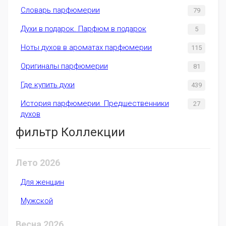
Словарь парфюмерии
79
Духи в подарок. Парфюм в подарок
5
Ноты духов в ароматах парфюмерии
115
Оригиналы парфюмерии
81
Где купить духи
439
История парфюмерии. Предшественники
27
духов
фильтр Коллекции
Лето 2026
Для женщин
Мужской
Весна 2026