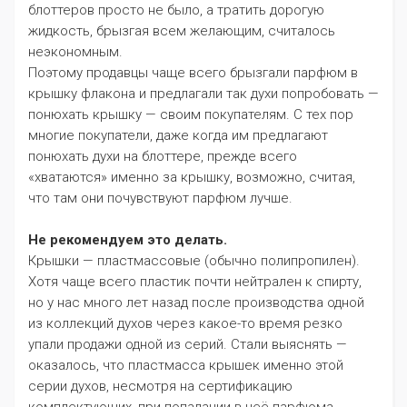
блоттеров просто не было, а тратить дорогую
жидкость, брызгая всем желающим, считалось
неэкономным.
Поэтому продавцы чаще всего брызгали парфюм в
крышку флакона и предлагали так духи попробовать —
понюхать крышку — своим покупателям. С тех пор
многие покупатели, даже когда им предлагают
понюхать духи на блоттере, прежде всего
«хватаются» именно за крышку, возможно, считая,
что там они почувствуют парфюм лучше.
Не рекомендуем это делать.
Крышки — пластмассовые (обычно полипропилен).
Хотя чаще всего пластик почти нейтрален к спирту,
но у нас много лет назад после производства одной
из коллекций духов через какое-то время резко
упали продажи одной из серий. Стали выяснять —
оказалось, что пластмасса крышек именно этой
серии духов, несмотря на сертификацию
комплектующих, при попадании в неё парфюма